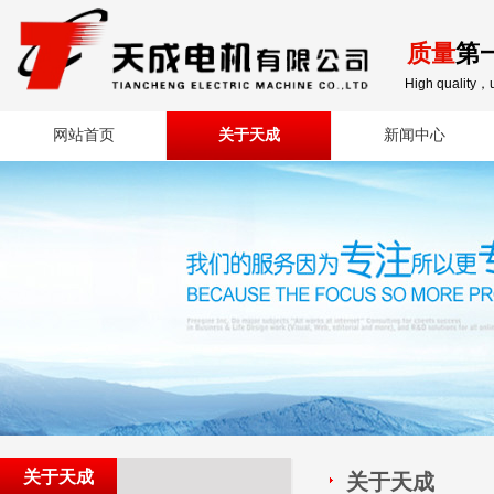
质量
第
High quality，u
网站首页
关于天成
新闻中心
关于天成
关于天成