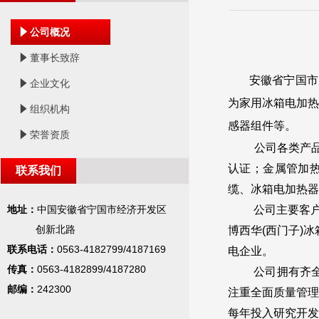
념
公司概况
념
董事长致辞
安徽省宁国市
념
企业文化
为家用冰箱电加热
념
组织机构
感器组件等。
념
荣誉资质
公司各类产品先
认证；金属管加热
联系我们
缆、冰箱电加热器
地址：
中国安徽省宁国市经济开发区
公司主要客户为
创新北路
博西华(西门子)
联系电话：
0563-4182799/4187169
电企业。
传真：
0563-4182899/4187280
公司拥有齐全的
邮编：
242300
注重全面质量管理
每年投入研究开发